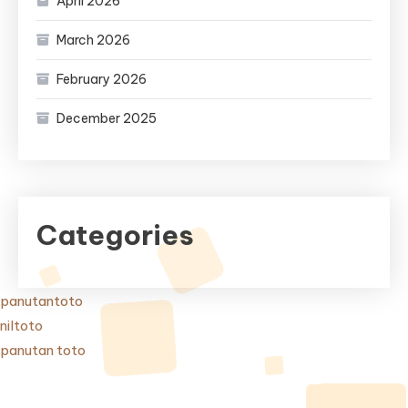
April 2026
March 2026
February 2026
December 2025
Categories
panutantoto
niltoto
panutan toto