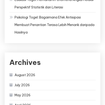
Perspektif Statistik dan Literasi
Psikologi Togel: Bagaimana Efek Antisipasi
Membuat Penantian Terasa Lebih Menarik daripada
Hasilnya
Archives
August 2026
July 2026
May 2026