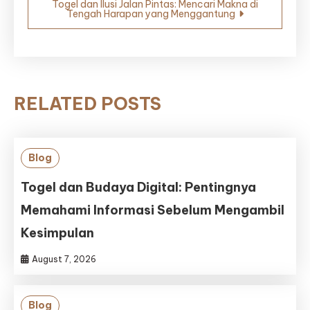
Togel dan Ilusi Jalan Pintas: Mencari Makna di
Tengah Harapan yang Menggantung
RELATED POSTS
Blog
Togel dan Budaya Digital: Pentingnya
Memahami Informasi Sebelum Mengambil
Kesimpulan
August 7, 2026
Blog