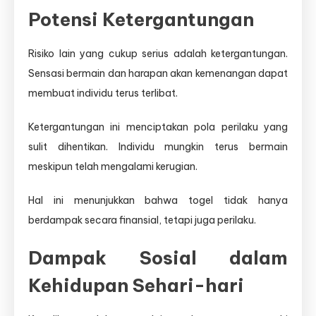
Potensi Ketergantungan
Risiko lain yang cukup serius adalah ketergantungan.
Sensasi bermain dan harapan akan kemenangan dapat
membuat individu terus terlibat.
Ketergantungan ini menciptakan pola perilaku yang
sulit dihentikan. Individu mungkin terus bermain
meskipun telah mengalami kerugian.
Hal ini menunjukkan bahwa togel tidak hanya
berdampak secara finansial, tetapi juga perilaku.
Dampak Sosial dalam
Kehidupan Sehari-hari