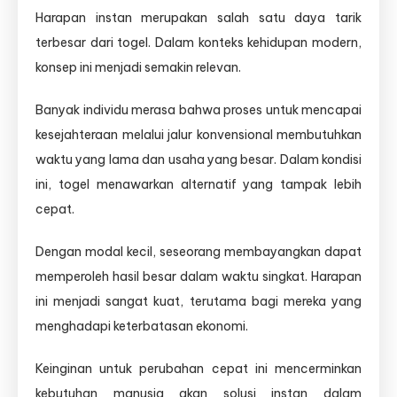
Harapan instan merupakan salah satu daya tarik
terbesar dari togel. Dalam konteks kehidupan modern,
konsep ini menjadi semakin relevan.
Banyak individu merasa bahwa proses untuk mencapai
kesejahteraan melalui jalur konvensional membutuhkan
waktu yang lama dan usaha yang besar. Dalam kondisi
ini, togel menawarkan alternatif yang tampak lebih
cepat.
Dengan modal kecil, seseorang membayangkan dapat
memperoleh hasil besar dalam waktu singkat. Harapan
ini menjadi sangat kuat, terutama bagi mereka yang
menghadapi keterbatasan ekonomi.
Keinginan untuk perubahan cepat ini mencerminkan
kebutuhan manusia akan solusi instan dalam