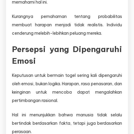
memahami hal ini.
Kurangnya pemahaman tentang probabilitas
membuat harapan menjadi tidak realistis. Individu
cenderung melebih-lebihkan peluang mereka.
Persepsi yang Dipengaruhi
Emosi
Keputusan untuk bermain togel sering kali dipengaruhi
oleh emosi, bukan logika. Harapan, rasa penasaran, dan
keinginan untuk mencoba dapat mengalahkan
pertimbangan rasional.
Hal ini menunjukkan bahwa manusia tidak selalu
bertindak berdasarkan fakta, tetapi juga berdasarkan
perasaan.