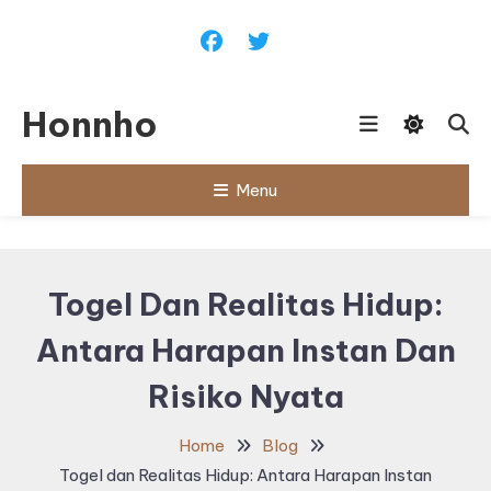
Skip
To
Content
Honnho
Menu
Togel Dan Realitas Hidup:
Antara Harapan Instan Dan
Risiko Nyata
Home
Blog
Togel dan Realitas Hidup: Antara Harapan Instan