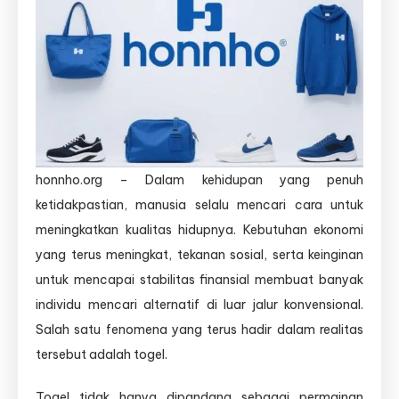
honnho.org – Dalam kehidupan yang penuh
ketidakpastian, manusia selalu mencari cara untuk
meningkatkan kualitas hidupnya. Kebutuhan ekonomi
yang terus meningkat, tekanan sosial, serta keinginan
untuk mencapai stabilitas finansial membuat banyak
individu mencari alternatif di luar jalur konvensional.
Salah satu fenomena yang terus hadir dalam realitas
tersebut adalah togel.
Togel tidak hanya dipandang sebagai permainan