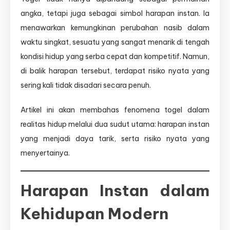
angka, tetapi juga sebagai simbol harapan instan. Ia
menawarkan kemungkinan perubahan nasib dalam
waktu singkat, sesuatu yang sangat menarik di tengah
kondisi hidup yang serba cepat dan kompetitif. Namun,
di balik harapan tersebut, terdapat risiko nyata yang
sering kali tidak disadari secara penuh.
Artikel ini akan membahas fenomena togel dalam
realitas hidup melalui dua sudut utama: harapan instan
yang menjadi daya tarik, serta risiko nyata yang
menyertainya.
Harapan Instan dalam
Kehidupan Modern