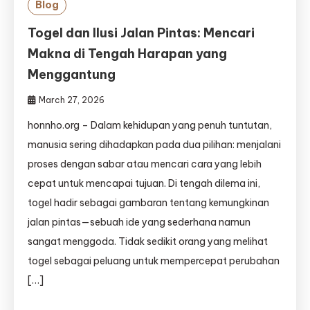
Blog
Togel dan Ilusi Jalan Pintas: Mencari
Makna di Tengah Harapan yang
Menggantung
March 27, 2026
honnho.org – Dalam kehidupan yang penuh tuntutan,
manusia sering dihadapkan pada dua pilihan: menjalani
proses dengan sabar atau mencari cara yang lebih
cepat untuk mencapai tujuan. Di tengah dilema ini,
togel hadir sebagai gambaran tentang kemungkinan
jalan pintas—sebuah ide yang sederhana namun
sangat menggoda. Tidak sedikit orang yang melihat
togel sebagai peluang untuk mempercepat perubahan
[…]