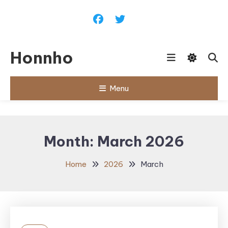
Skip
To
Content
Honnho
Menu
Month:
March 2026
Home
2026
March