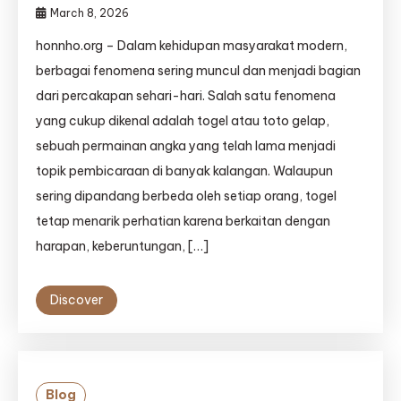
March 8, 2026
honnho.org – Dalam kehidupan masyarakat modern,
berbagai fenomena sering muncul dan menjadi bagian
dari percakapan sehari-hari. Salah satu fenomena
yang cukup dikenal adalah togel atau toto gelap,
sebuah permainan angka yang telah lama menjadi
topik pembicaraan di banyak kalangan. Walaupun
sering dipandang berbeda oleh setiap orang, togel
tetap menarik perhatian karena berkaitan dengan
harapan, keberuntungan, […]
Discover
Blog