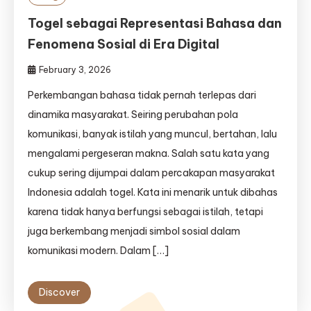
Togel sebagai Representasi Bahasa dan
Fenomena Sosial di Era Digital
February 3, 2026
Perkembangan bahasa tidak pernah terlepas dari
dinamika masyarakat. Seiring perubahan pola
komunikasi, banyak istilah yang muncul, bertahan, lalu
mengalami pergeseran makna. Salah satu kata yang
cukup sering dijumpai dalam percakapan masyarakat
Indonesia adalah togel. Kata ini menarik untuk dibahas
karena tidak hanya berfungsi sebagai istilah, tetapi
juga berkembang menjadi simbol sosial dalam
komunikasi modern. Dalam […]
Discover