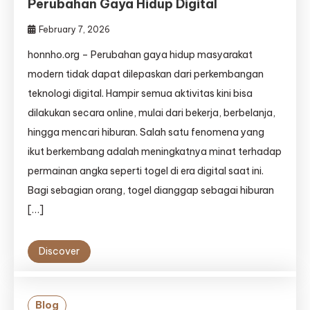
Perubahan Gaya Hidup Digital
February 7, 2026
honnho.org – Perubahan gaya hidup masyarakat
modern tidak dapat dilepaskan dari perkembangan
teknologi digital. Hampir semua aktivitas kini bisa
dilakukan secara online, mulai dari bekerja, berbelanja,
hingga mencari hiburan. Salah satu fenomena yang
ikut berkembang adalah meningkatnya minat terhadap
permainan angka seperti togel di era digital saat ini.
Bagi sebagian orang, togel dianggap sebagai hiburan
[…]
Discover
Blog