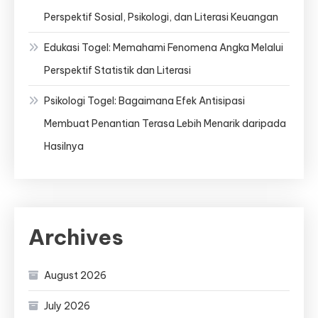
Perspektif Sosial, Psikologi, dan Literasi Keuangan
Edukasi Togel: Memahami Fenomena Angka Melalui
Perspektif Statistik dan Literasi
Psikologi Togel: Bagaimana Efek Antisipasi
Membuat Penantian Terasa Lebih Menarik daripada
Hasilnya
Archives
August 2026
July 2026