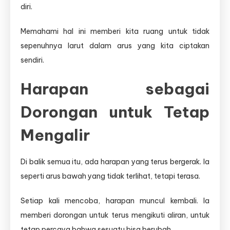
diri.
Memahami hal ini memberi kita ruang untuk tidak
sepenuhnya larut dalam arus yang kita ciptakan
sendiri.
Harapan sebagai
Dorongan untuk Tetap
Mengalir
Di balik semua itu, ada harapan yang terus bergerak. Ia
seperti arus bawah yang tidak terlihat, tetapi terasa.
Setiap kali mencoba, harapan muncul kembali. Ia
memberi dorongan untuk terus mengikuti aliran, untuk
tetap percaya bahwa sesuatu bisa berubah.