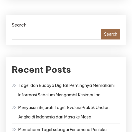
Search
Search
Recent Posts
Togel dan Budaya Digital: Pentingnya Memahami
Informasi Sebelum Mengambil Kesimpulan
Menyusuri Sejarah Togel: Evolusi Praktik Undian
Angka di Indonesia dari Masa ke Masa
Memahami Togel sebagai Fenomena Perilaku: