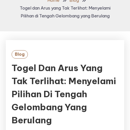
Home
Blog
Togel dan Arus yang Tak Terlihat: Menyelami
Pilihan di Tengah Gelombang yang Berulang
Blog
Togel Dan Arus Yang
Tak Terlihat: Menyelami
Pilihan Di Tengah
Gelombang Yang
Berulang