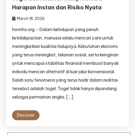
Harapan Instan dan Risiko Nyata
March 18, 2026
honnho.org – Dalam kehidupan yang penuh
ketidakpastian, manusia selalu mencari cara untuk
meningkatkan kualitas hidupnya. Kebutuhan ekonomi
yang terus meningkat, tekanan sosial, serta keinginan
untuk mencapai stabilitas finansial membuat banyak
individu mencari alternatif di luar jalur konvensional.
Salah satu fenomena yang terus hadir dalam realitas
tersebut adalah togel. Togel tidak hanya dipandang
sebagai permainan angka, […]
Discover