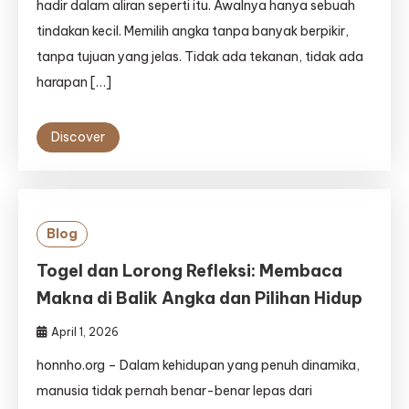
hadir dalam aliran seperti itu. Awalnya hanya sebuah
tindakan kecil. Memilih angka tanpa banyak berpikir,
tanpa tujuan yang jelas. Tidak ada tekanan, tidak ada
harapan […]
Discover
Blog
Togel dan Lorong Refleksi: Membaca
Makna di Balik Angka dan Pilihan Hidup
April 1, 2026
honnho.org – Dalam kehidupan yang penuh dinamika,
manusia tidak pernah benar-benar lepas dari