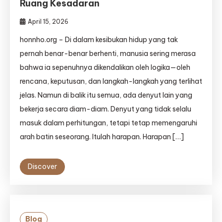
Ruang Kesadaran
April 15, 2026
honnho.org – Di dalam kesibukan hidup yang tak
pernah benar-benar berhenti, manusia sering merasa
bahwa ia sepenuhnya dikendalikan oleh logika—oleh
rencana, keputusan, dan langkah-langkah yang terlihat
jelas. Namun di balik itu semua, ada denyut lain yang
bekerja secara diam-diam. Denyut yang tidak selalu
masuk dalam perhitungan, tetapi tetap memengaruhi
arah batin seseorang. Itulah harapan. Harapan […]
Discover
Blog