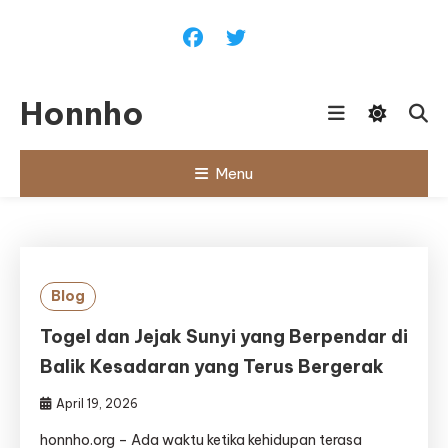
Skip
To
Content
Honnho
Menu
Blog
Togel dan Jejak Sunyi yang Berpendar di
Balik Kesadaran yang Terus Bergerak
April 19, 2026
honnho.org – Ada waktu ketika kehidupan terasa