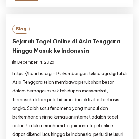
Blog
Sejarah Togel Online di Asia Tenggara
Hingga Masuk ke Indonesia
December 14, 2025
https://honnho.org – Perkembangan teknologi digital di
Asia Tenggara telah membawa perubahan besar
dalam berbagai aspek kehidupan masyarakat,
termasuk dalam pola hiburan dan aktivitas berbasis
angka. Salah satu fenomena yang muncul dan
berkembang seiring kemajuan internet adalah togel
online. Untuk memahami bagaimana togel online
dapat dikenal luas hingga ke Indonesia, perlu ditelusuri