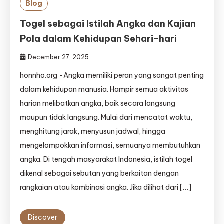
Blog
Togel sebagai Istilah Angka dan Kajian
Pola dalam Kehidupan Sehari-hari
December 27, 2025
honnho.org -Angka memiliki peran yang sangat penting
dalam kehidupan manusia. Hampir semua aktivitas
harian melibatkan angka, baik secara langsung
maupun tidak langsung. Mulai dari mencatat waktu,
menghitung jarak, menyusun jadwal, hingga
mengelompokkan informasi, semuanya membutuhkan
angka. Di tengah masyarakat Indonesia, istilah togel
dikenal sebagai sebutan yang berkaitan dengan
rangkaian atau kombinasi angka. Jika dilihat dari […]
Discover