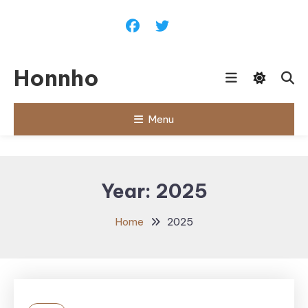
Skip
To
Content
Honnho
Menu
Year:
2025
Home
2025